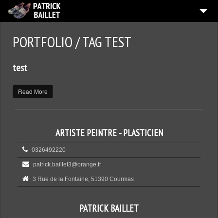
ACCUEIL
PORTFOLIO / TAG TEST
ATELIER
test
3
PEINTURES
TRAVAUX PAPIER
Read More
EXPOSITIONS
TEXTES
ARTISTE PEINTRE - PLASTICIEN
QUI EST L’ARTISTE ?
0326492220
CONTACT
patrick.baillet3@orange.fr
3 Rue de la Fontaine, 51390 Courmas
PATRICK BAILLET