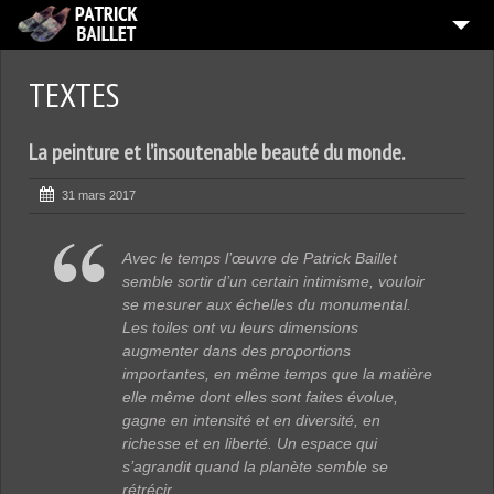
ACCUEIL
TEXTES
ATELIER
La peinture et l’insoutenable beauté du monde.
3
PEINTURES
TRAVAUX PAPIER
31 mars 2017
EXPOSITIONS
Avec le temps l’œuvre de Patrick Baillet
TEXTES
semble sortir d’un certain intimisme, vouloir
se mesurer aux échelles du monumental.
QUI EST L’ARTISTE ?
Les toiles ont vu leurs dimensions
augmenter dans des proportions
CONTACT
importantes, en même temps que la matière
elle même dont elles sont faites évolue,
gagne en intensité et en diversité, en
richesse et en liberté. Un espace qui
s’agrandit quand la planète semble se
rétrécir.