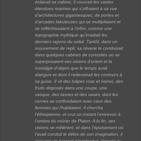
éclairait sa cabine, il couvrait les vastes
étendues marines qui s’offraient à sa vue
d’architectures gigantesques, de portes et
d’arcades fabuleuses qui se multipliaient et
se réfléchissaient à l’infini, comme une
topographie mythique qu’irradiait les
derniers rayons du soleil. Tantôt, dans un
mouvement de repli, sa rêverie le conduisait
dans quelques cabines de curiosités où se
superposaient ses visions d’orient et la
nostalgie d’objets que le temps avait
alanguis et dont il redessinait les contours à
sa guise. Il vit des tulipes rose et noires, des
fruits disposés dans une coupe, une
vasque, des tasses et des vases, dont les
cernes se confondaient avec ceux des
femmes qui l’habitaient. Il chercha
l’éthiopienne, et crut un instant l’entrevoir à
l’ombre du mûrier de Platon. A la fin, ses
visions se mêlèrent, et dans l’épuisement où
l’avait conduit le délire de son imagination, il
crut voir un parasol gigantesque planant au