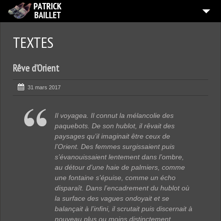
ACCUEIL
TEXTES
ATELIER
Rêve d’Orient
3
PEINTURES
TRAVAUX PAPIER
31 mars 2017
EXPOSITIONS
Il voyagea. Il connut la mélancolie des
TEXTES
paquebots. De son hublot, il rêvait des
paysages qu’il imaginait être ceux de
QUI EST L’ARTISTE ?
l’Orient. Des femmes surgissaient puis
s’évanouissaient lentement dans l’ombre,
CONTACT
au détour d’une haie de palmiers, comme
une fontaine s’épuise, comme un écho
disparaît. Dans l’encadrement du hublot où
la surface des vagues ondoyait et se
balançait à l’infini, il scrutait puis discernait à
nouveau plus ou moins distinctement